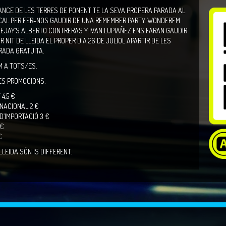
ANCE DE LES TERRES DE PONENT TE LA SEVA PROPERA PARADA AL
CAL PER FER-NOS GAUDIR DE UNA REMEMBER PARTY. WONDERFM
EJAY’S ALBERTO CONTRERAS Y IVAN LUPIAÑEZ ENS FARAN GAUDIR
R NIT DE LLEIDA EL PROPER DIA 26 DE JULIOL APARTIR DE LES
RADA GRATUITA.
M A TOTS/ES.
ES PROMOCIONS:
4,5 €
NACIONAL 2 €
D’IMPORTACIÓ 3 €
 €
€
LLEIDA SÓN IS DIFFERENT.