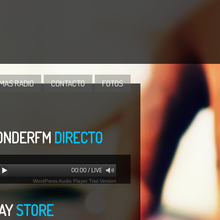
MAS RADIO
CONTACTO
FOTOS
ONDERFM
DIRECTO
00:00 / LIVE
WordPress Audio Player Trial Version
rror loading: "undefined"
AY
STORE