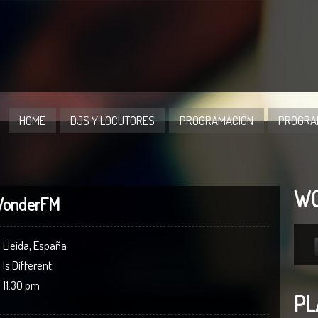
HOME
DJS Y LOCUTORES
PROGRAMACIÓN
PROGRA
W
WonderFM
Lleida, España
Is Different
E
11:30 pm
PL