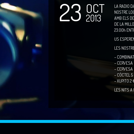
23
OCT
LA RADIO D
NOSTRE LO
2013
AMB ELS DE
DE LA MILLO
23.00h ENT
US ESPERE
LES NOSTR
– COMBINAT 
– CERVESA 
– CERVESA 
– CÒCTEL 5
– XUPITO 2 
LES NITS A 